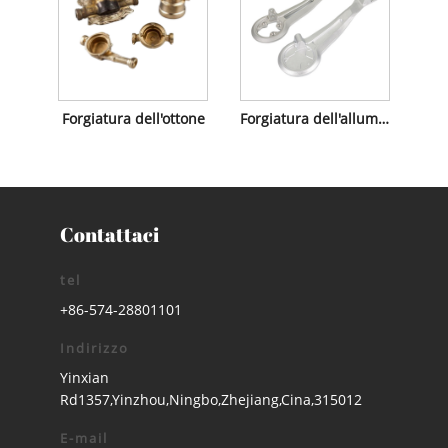
Forgiatura dell'ottone
Forgiatura dell'alluminio
Contattaci
tel
+86-574-28801101
Indirizzo
Yinxian
Rd1357,Yinzhou,Ningbo,Zhejiang,Cina,315012
E-mail