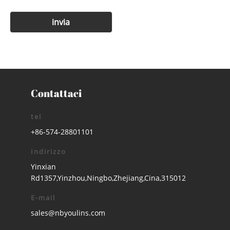
Contattaci
tel
+86-574-28801101
Indirizzo
Yinxian
Rd1357,Yinzhou,Ningbo,Zhejiang,Cina,315012
E-mail
sales@nbyoulins.com