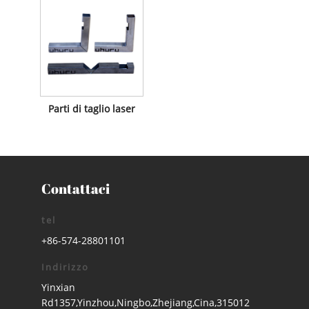
Parti di taglio laser
Contattaci
tel
+86-574-28801101
Indirizzo
Yinxian
Rd1357,Yinzhou,Ningbo,Zhejiang,Cina,315012