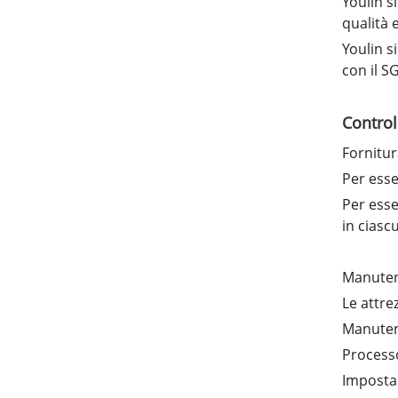
Youlin s
qualità 
Youlin s
con il S
Control
Fornitur
Per esse
Per esse
in ciasc
Manutenz
Le attre
Manutenz
Processo
Imposta 