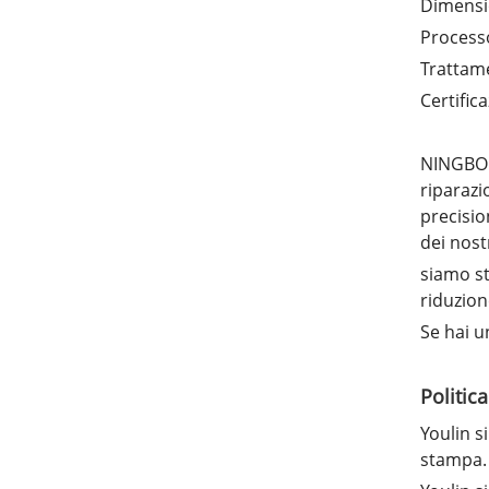
Dimensio
Processo
Trattame
Certific
NINGBO Y
riparazi
precisio
dei nostr
siamo st
riduzion
Se hai u
Politica
Youlin s
stampa.