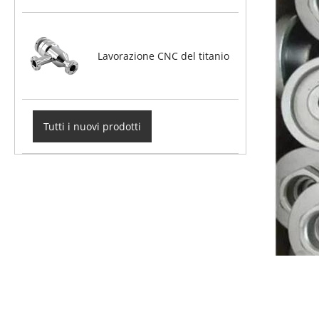
Lavorazione CNC del titanio
Tutti i nuovi prodotti